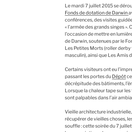
Le mardi 7 juillet 2015 se déro
Fonds de dotation
de Darwin
a
conférences
, des visites guidée
« l’armée des grands singes ».
l’occasion de mettre en lumièr
de
Darwin, soutenues par le Fo
Les Petites Morts (roller derby 
masculin), ainsi que Les Amis d
Certains visiteurs ont eu l’imp
passant les portes du
Dépôt
ce 
décrépitude des bâtiments, l’è
Lorsque la chaleur tape sur les 
sont palpables dans l’air ambia
Vieille architecture industriel
récupérer de vieilles choses, l
souffle : cette soirée du 7 juill