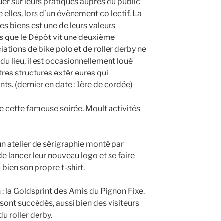
r sur leurs pratiques auprès du public
 elles, lors d’un évènement collectif. La
s biens est une de leurs valeurs
s que le Dépôt vit une deuxième
iations de bike polo et de roller derby ne
 du lieu, il est occasionnellement loué
tres structures extérieures qui
ts. (dernier en date :
1ère de cordée)
e cette fameuse soirée. Moult activités
 un atelier de sérigraphie monté par
e lancer leur nouveau logo et se faire
 bien son propre t-shirt.
in : la Goldsprint des Amis du Pignon Fixe.
ont succédés, aussi bien des visiteurs
du roller derby.