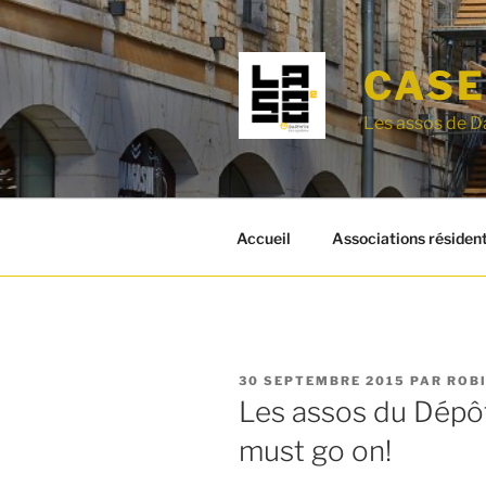
Aller
au
contenu
CASE
principal
Les assos de D
Accueil
Associations résiden
PUBLIÉ
30 SEPTEMBRE 2015
PAR
ROB
LE
Les assos du Dépô
must go on!