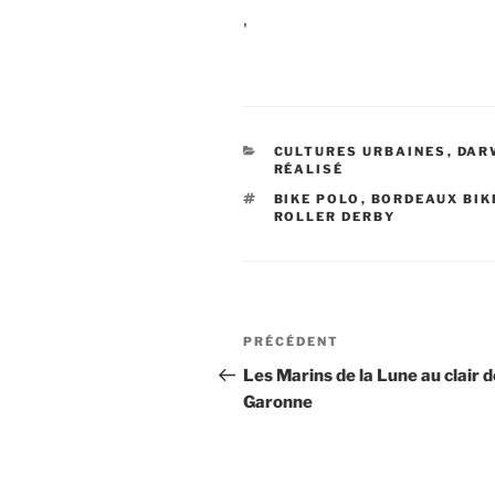
'
CATÉGORIES
CULTURES URBAINES
,
DAR
RÉALISÉ
ÉTIQUETTES
BIKE POLO
,
BORDEAUX BIK
ROLLER DERBY
Navigation
Article
PRÉCÉDENT
de
précédent
Les Marins de la Lune au clair d
Garonne
l’article