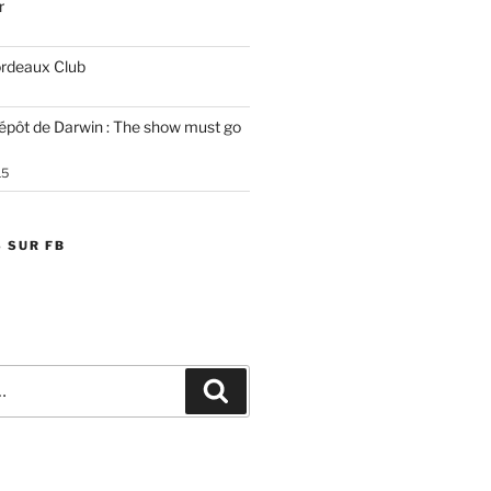
r
ordeaux Club
épôt de Darwin : The show must go
15
 SUR FB
Recherche