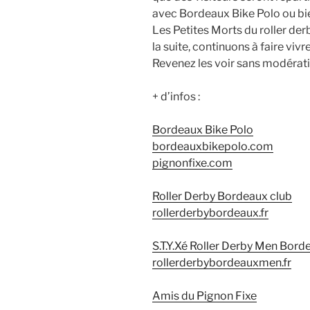
avec Bordeaux Bike Polo ou bie
Les Petites Morts du roller derb
la suite, continuons à faire viv
Revenez les voir sans modérat
+ d’infos :
Bordeaux Bike Polo
bordeauxbikepolo.com
pignonfixe.com
R
oller Derby Bordeaux club
rollerderbybordeaux.fr
S.T.Y.X
é
Roller Derby Men Bord
rollerderbybordeauxmen.fr
Amis du Pignon Fixe