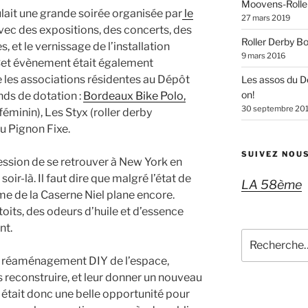
Moovens-Rolle
ulait une grande soirée organisée par
le
27 mars 2019
vec des
expositions
, des concerts, des
Roller Derby B
s, et le vernissage de l’installation
9 mars 2016
 Cet évènement était également
e les associations résidentes au Dépôt
Les assos du D
on!
nds de dotation :
Bordeaux Bike Polo,
30 septembre 20
féminin), Les Styx (roller derby
u Pignon Fixe.
SUIVEZ NOUS
ression de se retrouver à New York en
soir-là. Il faut dire que malgré l’état de
LA 58ème
me de la Caserne Niel plane encore.
toits, des odeurs d’huile et d’essence
nt.
Recherche
pour
le, réaménagement DIY de l’espace,
:
es reconstruire, et leur donner un nouveau
et était donc une belle opportunité pour