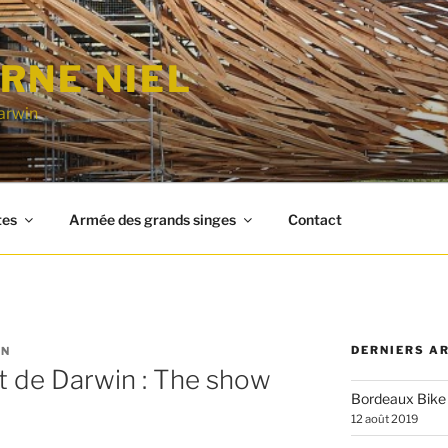
RNE NIEL
arwin
tes
Armée des grands singes
Contact
DERNIERS A
IN
t de Darwin : The show
Bordeaux Bike
12 août 2019