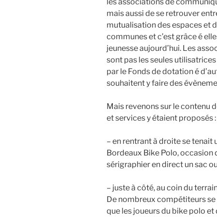
les associations de communique
mais aussi de se retrouver entre
mutualisation des espaces et de
communes et c’est grâce é elle
jeunesse aujourd’hui. Les assoc
sont pas les seules utilisatrices
par le Fonds de dotation é d’au
souhaitent y faire des évènemen
Mais revenons sur le contenu d
et services y étaient proposés :
– en rentrant à droite se tenait
Bordeaux Bike Polo, occasion d
sérigraphier en direct un sac ou
– juste à côté, au coin du terra
De nombreux compétiteurs se s
que les joueurs du bike polo et 