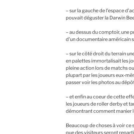
– sur la gauche de l’espace d’acc
pouvait déguster la Darwin Bee
– au dessus du comptoir, une pr
d’un documentaire américain sur 
– sur le côté droit du terrain 
en palettes immortalisait les jo
pleine action lors de matchs o
plupart par les joueurs eux-mèm
passer voir les photos au dépôt, 
– et enfin au coeur de cette effe
les joueurs de roller derby et t
démontrant comment manier les 
Beaucoup de choses à voir ce so
que des visiteurs seront reparti