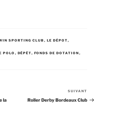
WIN SPORTING CLUB
,
LE DÉPOT
,
E POLO
,
DÉPÈT
,
FONDS DE DOTATION
,
SUIVANT
Article
suivant
e la
Roller Derby Bordeaux Club